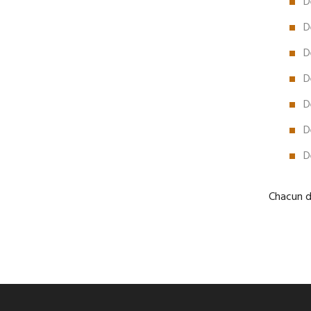
D
D
D
D
D
D
D
Chacun d