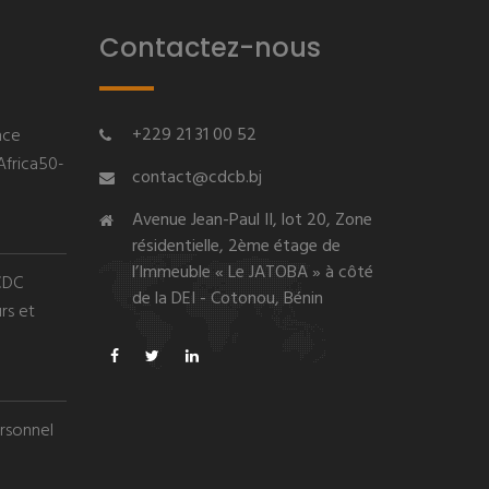
Contactez-nous
+229 21 31 00 52
nce
Africa50-
contact@cdcb.bj
Avenue Jean-Paul II, lot 20, Zone
résidentielle, 2ème étage de
l’Immeuble « Le JATOBA » à côté
 CDC
de la DEI - Cotonou, Bénin
rs et
rsonnel