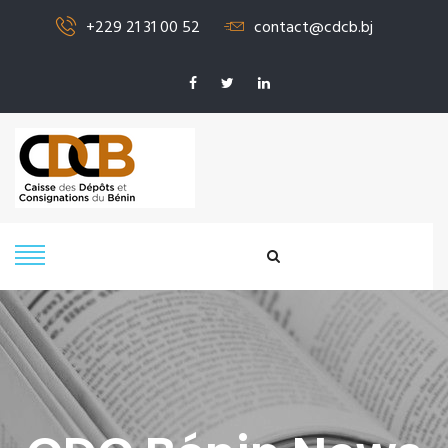
+229 21 31 00 52
contact@cdcb.bj
SIGNALER UN
PROBLÈME