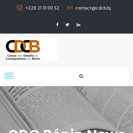
+229 21 31 00 52
contact@cdcb.bj
SIGNALER UN
PROBLÈME