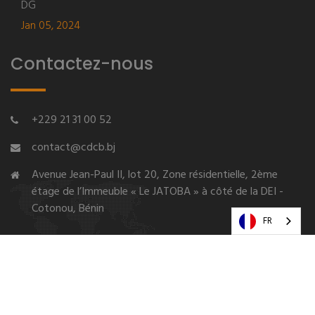
DG
Jan 05, 2024
Contactez-nous
+229 21 31 00 52
contact@cdcb.bj
Avenue Jean-Paul II, lot 20, Zone résidentielle, 2ème
étage de l’Immeuble « Le JATOBA » à côté de la DEI -
Cotonou, Bénin
FR