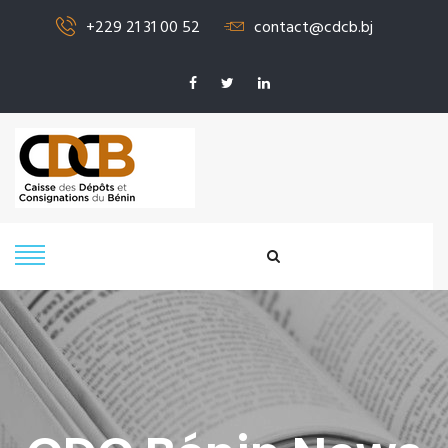
+229 21 31 00 52
contact@cdcb.bj
SIGNALER UN
PROBLÈME