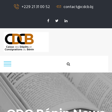
+229 21 31 00 52
contact@cdcb.bj
SIGNALER UN
PROBLÈME