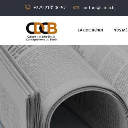
+229 21 31 00 52
contact@cdcb.bj
LA CDC BENIN
NOS MÉ