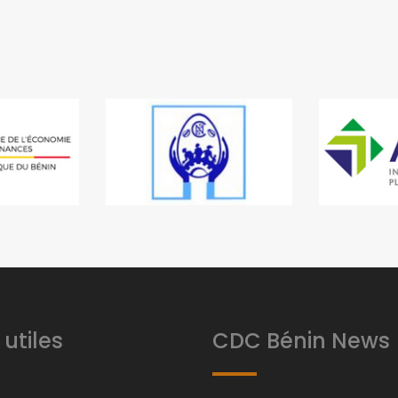
 utiles
CDC Bénin News