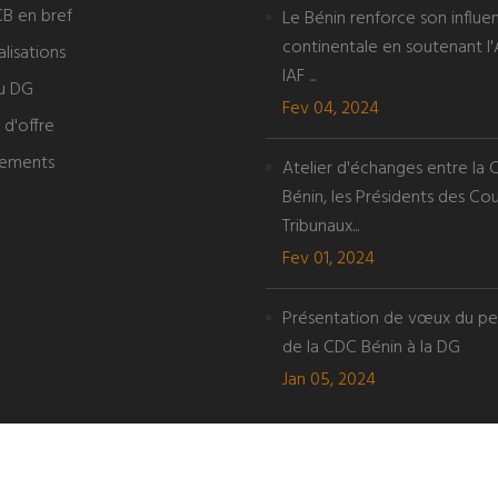
B en bref
Le Bénin renforce son influe
continentale en soutenant l'
lisations
IAF ...
u DG
Fev 04, 2024
 d'offre
tements
Atelier d'échanges entre la
Bénin, les Présidents des Cou
Tribunaux...
Fev 01, 2024
Présentation de vœux du pe
de la CDC Bénin à la DG
Jan 05, 2024
n.