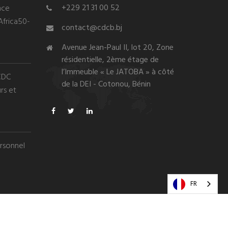
+229 21 31 00 52
nce
Africa50-
contact@cdcb.bj
Avenue Jean-Paul II, lot 20, Zone
résidentielle, 2ème étage de
l’Immeuble « Le JATOBA » à côté
 CDC
de la DEI - Cotonou, Bénin
rs et
rsonnel
FR
Mentions légales
Poltique de confidentialité