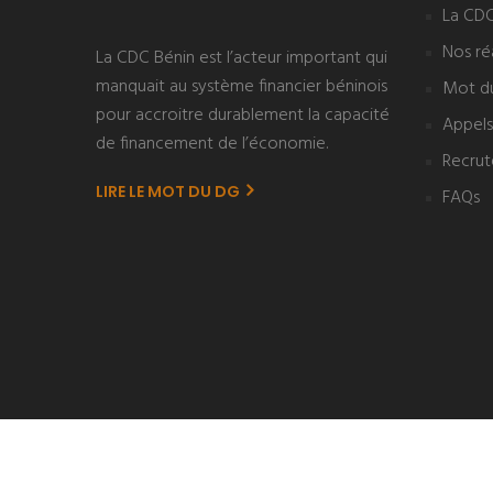
La CDC
Nos réa
La CDC Bénin est l’acteur important qui
manquait au système financier béninois
Mot d
pour accroitre durablement la capacité
Appels
de financement de l’économie.
Recru
LIRE LE MOT DU DG
FAQs
Copyrights © 2024 Tous droits réservés par
CDC Béni