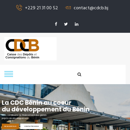
+229 21 31 00 52
contact@cdcb.bj
SIGNALER UN
PROBLÈME
La CDC Bénin au coeur
du développement du Bénin
Nous contribuons au financement des grands
projets de développement .
EN SAVOIR PLUS
CONTACTEZ-NOUS